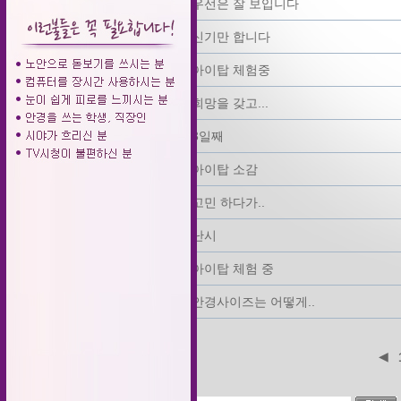
120
우선은 잘 보입니다
119
신기만 합니다
118
아이탑 체험중
117
희망을 갖고...
116
3일째
115
아이탑 소감
114
고민 하다가..
113
난시
112
아이탑 체험 중
111
안경사이즈는 어떻게..
◀