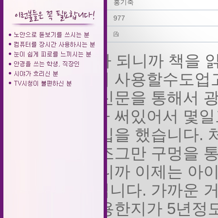
작성자
홍기축
조회
977
파일
50대가 되니까 책을
속해서 사용할수도업고
차에 신문을 통해서 
기사가 써있어서 몇일
서 구입을 했습니다.
지만 조그만 구멍을 
이 되니까 이제는 아
정도입니다. 가까운 
는 착용한지가 5년정