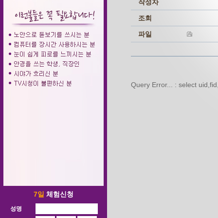
작성자
조회
파일
Query Error... : select uid,
7일
체험신청
성명