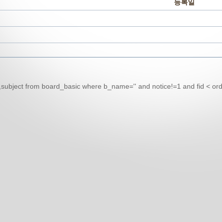
등록일
fid,subject from board_basic where b_name='' and notice!=1 and fid < ord