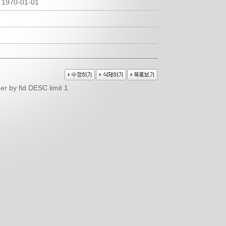
1970-01-01
er by fid DESC limit 1