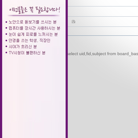
작성자
조회
파일
Query Error... : select uid,fid,subject from board_b