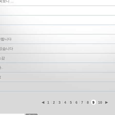
보니 ...
안됩니다
보았습니다
소감
..
요
◀
▶
1
2
3
4
5
6
7
8
9
10