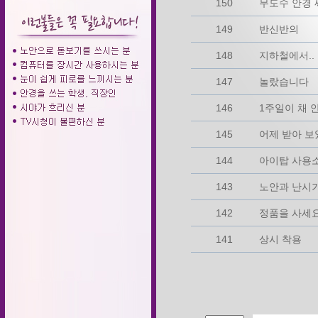
150
무도수 안경 써
149
반신반의
148
지하철에서..
147
놀랐습니다
146
1주일이 채 
145
어제 받아 
144
아이탑 사용
143
노안과 난시가
142
정품을 사세
141
상시 착용